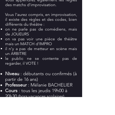
des matchs d'improvisation.
Vous l'aurez compris, en improvisation,
il existe des règles et des codes, bien
différents du théâtre :
on ne parle pas de comédiens, mais
de JOUEURS
on va pas voir une pièce de théâtre
mais un MATCH d'IMPRO
il n'y a pas de metteur en scène mais
un ARBITRE
le public ne se contente pas de
regarder, il VOTE !
Niveau
: débutants ou confirmés (à
partir de 16 ans)
Professeur
: Mélanie BACHELIER
Cours
: tous les jeudis 19h00 à
20h30
(hors vacances scolaires)
Lieu : Ferme de la Terrière (route
de Bois de Céné)
à
Challans
(85300)