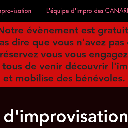
mprovisation
L'équipe d'impro des CANA
Notre évènement est gratui
as dire que vous n'avez pas 
 réservez vous vous engagez 
 tous de venir découvrir l'i
et mobilise des bénévoles.
d'improvisatio