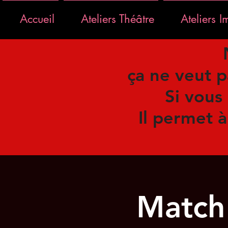
Accueil
Ateliers Théâtre
Ateliers I
ça ne veut p
Si vous
Il permet à
Match 