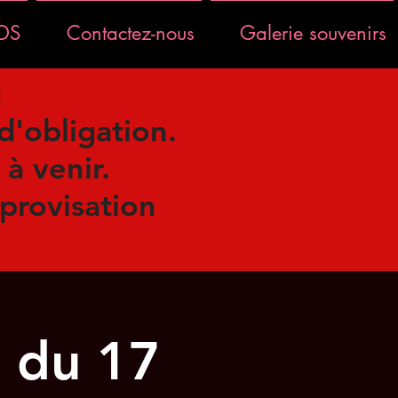
RDS
Contactez-nous
Galerie souvenirs
t
d'obligation.
à venir.
mprovisation
n du 17